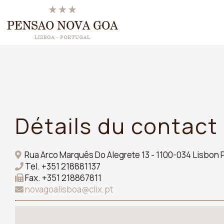
Détails du contact
Rua Arco Marquês Do Alegrete 13 - 1100-034 Lisbon 
Tel.
+351 218881137
Fax.
+351 218867811
novagoalisboa@clix.pt