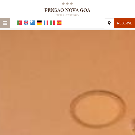
≡
RESERVE
Hotel
Localização
Alojamento
Instalações
Galeria
Solicitação
Contato