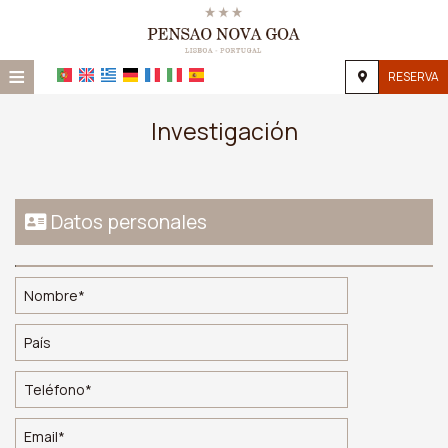
≡
RESERVA
Home
Investigación
Ubicación
Alojamiento
Datos personales
Instalaciones
Galería
Investigación
Contacto