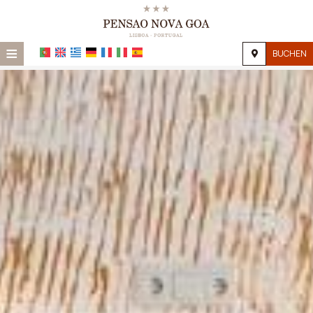
≡
BUCHEN
Startseite
Lage
Unterkunft
Einrichtungen
Galerie
Nachfrage
Kontakt